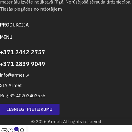
materiālu izvēle noliktavā Rīgā. Nerūsējošā tērauda tirdzniecība.
Tiešās piegādes no ražotājiem
PRODUKCIJA
MENU
+371 2442 2757
+371 2839 9049
info@armet.lv
SIA Armet
Reg №: 40203403556
IESNIEGT PIETEIKUMU
© 2026
Armet
. All rights reserved
0