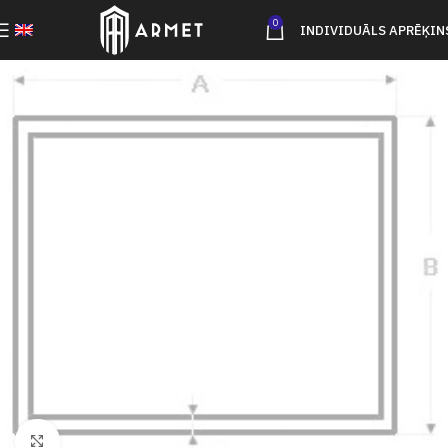
0
INDIVIDUĀLS APRĒĶIN
Click to enlarge