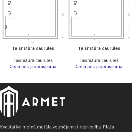
Taisnstūra caurules
Taisnstūra caurules
Taisnstūra caurules
Taisnstūra caurules
Cena pēc pieprasījuma
Cena pēc pieprasījuma
Kvalitatīvu melnā metāla velmējumu tirdzniecība. Plaša