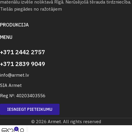
materiālu izvēle noliktavā Rīgā. Nerūsējošā tērauda tirdzniecība.
Tiešās piegādes no ražotājiem
PRODUKCIJA
MENU
+371 2442 2757
+371 2839 9049
info@armet.lv
SIA Armet
Reg №: 40203403556
IESNIEGT PIETEIKUMU
© 2026
Armet
. All rights reserved
0