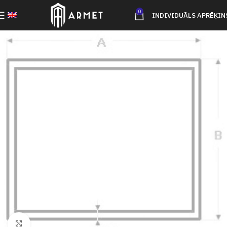
0
INDIVIDUĀLS APRĒĶIN
Click to enlarge