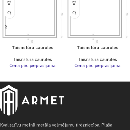
Taisnstūra caurules
Taisnstūra caurules
Taisnstūra caurules
Taisnstūra caurules
Cena pēc pieprasījuma
Cena pēc pieprasījuma
Kvalitatīvu melnā metāla velmējumu tirdzniecība. Plaša