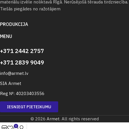
materiālu izvēle noliktavā Rīgā. Nerūsējošā tērauda tirdzniecība.
Tiešās piegādes no ražotājiem
PRODUKCIJA
MENU
+371 2442 2757
+371 2839 9049
info@armet.lv
SIA Armet
Reg №: 40203403556
IESNIEGT PIETEIKUMU
© 2026
Armet
. All rights reserved
0