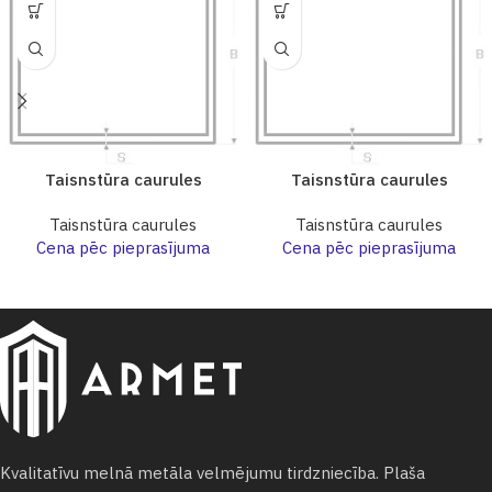
Taisnstūra caurules
Taisnstūra caurules
Taisnstūra caurules
Taisnstūra caurules
Cena pēc pieprasījuma
Cena pēc pieprasījuma
Kvalitatīvu melnā metāla velmējumu tirdzniecība. Plaša