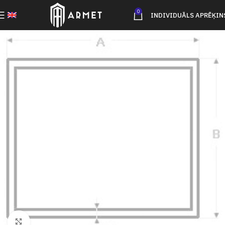
0
INDIVIDUĀLS APRĒĶIN
Click to enlarge