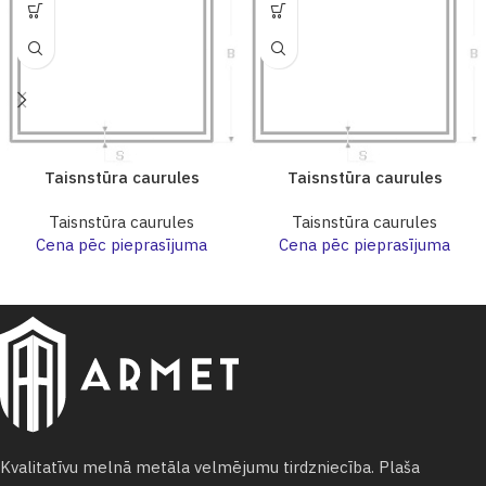
Taisnstūra caurules
Taisnstūra caurules
Taisnstūra caurules
Taisnstūra caurules
Cena pēc pieprasījuma
Cena pēc pieprasījuma
Kvalitatīvu melnā metāla velmējumu tirdzniecība. Plaša