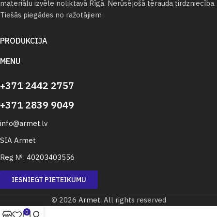
materiālu izvēle noliktavā Rīgā. Nerūsējošā tērauda tirdzniecība.
Tiešās piegādes no ražotājiem
PRODUKCIJA
MENU
+371 2442 2757
+371 2839 9049
info@armet.lv
SIA Armet
Reg №: 40203403556
IESNIEGT PIETEIKUMU
© 2026
Armet
. All rights reserved
0