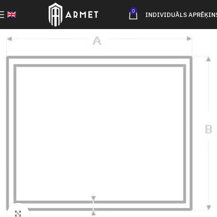
0
INDIVIDUĀLS APRĒĶIN
Click to enlarge