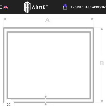
0
INDIVIDUĀLS APRĒĶIN
Click to enlarge