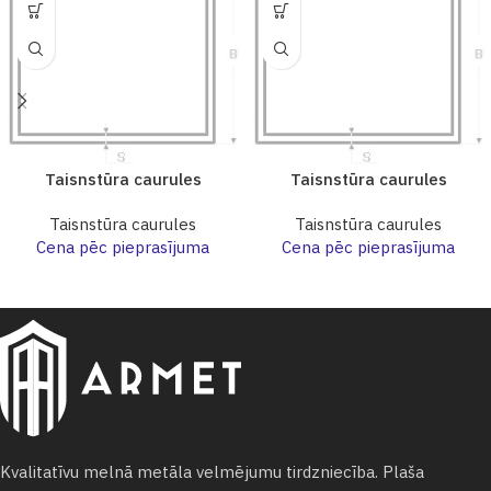
Taisnstūra caurules
Taisnstūra caurules
Taisnstūra caurules
Taisnstūra caurules
Cena pēc pieprasījuma
Cena pēc pieprasījuma
Kvalitatīvu melnā metāla velmējumu tirdzniecība. Plaša