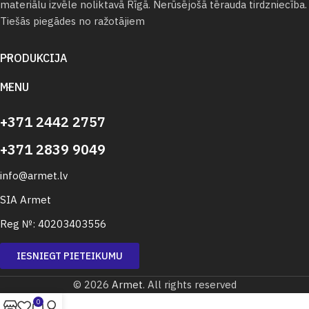
materiālu izvēle noliktavā Rīgā. Nerūsējošā tērauda tirdzniecība.
Tiešās piegādes no ražotājiem
PRODUKCIJA
MENU
+371 2442 2757
+371 2839 9049
info@armet.lv
SIA Armet
Reg №: 40203403556
IESNIEGT PIETEIKUMU
© 2026
Armet
. All rights reserved
0