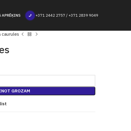
S APRĒĶINS
+371 2442 2757 / +371 2839 9049
a caurules
les
ENOT GROZAM
list