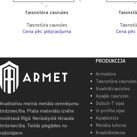
Taisnstūra caurules
Taisnstū
Taisnstūra caurules
Taisnstū
Cena pēc pieprasījuma
Cena pēc 
PRODUKCIJA
Armatūra
Taisnstūra caurules
Кvadrātcaurules
Apaļās caurules
Dubult-T sijas
Kvalitatīvu melnā metāla velmējumu
U-profila sijas
tirdzniecība. Plaša materiālu izvēle
Apaļdzelzs
noliktavā Rīgā. Nerūsējošā tērauda
Metāla loksne
tirdzniecība. Tiešās piegādes no
Kvadrātstienis
ražotājiem