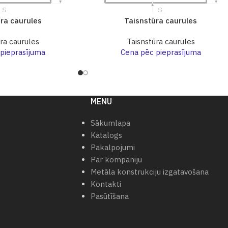
ra caurules
Taisnstūra caurules
ra caurules
Taisnstūra caurules
pieprasījuma
Cena pēc pieprasījuma
MENU
Sākumlapa
Katalogs
Pakalpojumi
Par kompaniju
Metāla konstrukciju izgatavošana
Kontakti
Pasūtīšana