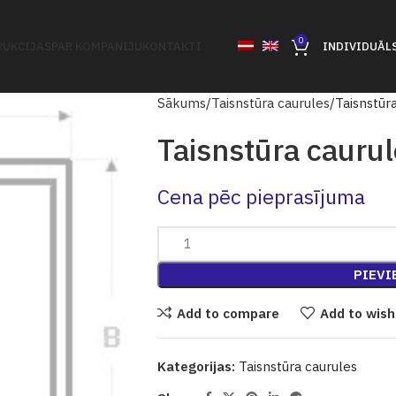
0
UKCIJAS
PAR KOMPANIJU
KONTAKTI
INDIVIDUĀL
Sākums
Taisnstūra caurules
Taisnstūr
Taisnstūra cauru
Cena pēc pieprasījuma
PIEVI
Add to compare
Add to wish
Kategorijas:
Taisnstūra caurules