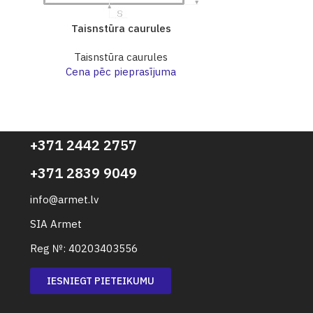
Taisnstūra caurules
Taisn
Taisnstūra caurules
Taisn
Cena pēc pieprasījuma
Cena p
+371 2442 2757
+371 2839 9049
info@armet.lv
SIA Armet
Reg №: 40203403556
IESNIEGT PIETEIKUMU