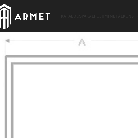
KATALOGS
PAKALPOJUMI
METĀLKONSTR