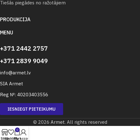
Tiešās piegādes no ražotājiem
PRODUKCIJA
MENU
+371 2442 2757
+371 2839 9049
info@armet.lv
SIA Armet
Reg №: 40203403556
IESNIEGT PIETEIKUMU
© 2026
Armet
. All rights reserved
0
Shop
Wishlist
Cart
My account