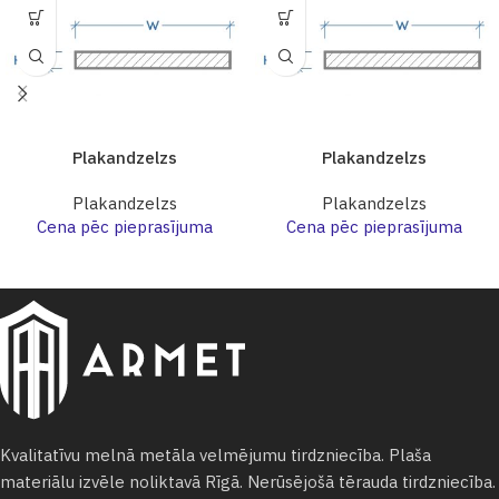
Plakandzelzs
Plakandzelzs
Plakandzelzs
Plakandzelzs
Cena pēc pieprasījuma
Cena pēc pieprasījuma
Kvalitatīvu melnā metāla velmējumu tirdzniecība. Plaša
materiālu izvēle noliktavā Rīgā. Nerūsējošā tērauda tirdzniecība.