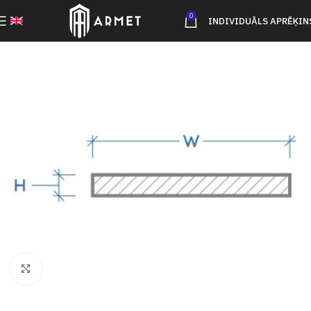
0
INDIVIDUĀLS APRĒĶIN
Click to enlarge