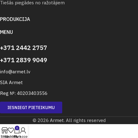
Tiešās piegādes no ražotājiem
PRODUKCIJA
MENU
+371 2442 2757
+371 2839 9049
info@armet.lv
SIA Armet
Reg №: 40203403556
IESNIEGT PIETEIKUMU
© 2026
Armet
. All rights reserved
0
Shop
Wishlist
Cart
My account