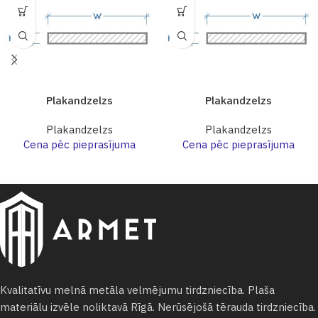
Plakandzelzs
Plakandzelzs
Plakandzelzs
Plakandzelzs
Cena pēc pieprasījuma
Cena pēc pieprasījuma
Kvalitatīvu melnā metāla velmējumu tirdzniecība. Plaša
materiālu izvēle noliktavā Rīgā. Nerūsējošā tērauda tirdzniecība.