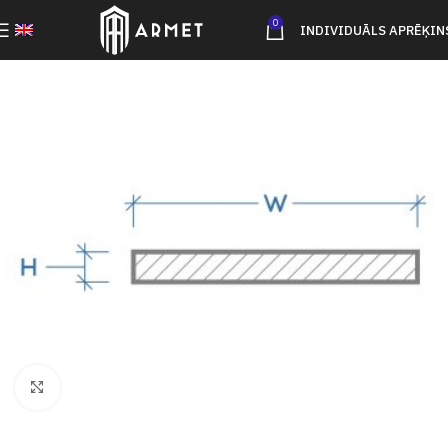
0
INDIVIDUĀLS APRĒĶIN
Click to enlarge