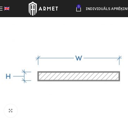
0
INDIVIDUĀLS APRĒĶIN
Click to enlarge