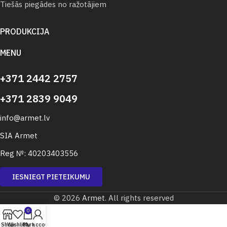
Tiešās piegādes no ražotājiem
PRODUKCIJA
MENU
+371 2442 2757
+371 2839 9049
info@armet.lv
SIA Armet
Reg №: 40203403556
IESNIEGT PIETEIKUMU
© 2026
Armet
. All rights reserved
0
Shop
Wishlist
Cart
My account