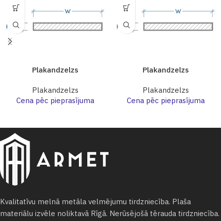
Plakandzelzs
Plakandzelzs
Plakandzelzs
Plakandzelzs
Cena pēc pieprasījuma
Cena pēc pieprasījuma
Kvalitatīvu melnā metāla velmējumu tirdzniecība. Plaša
materiālu izvēle noliktavā Rīgā. Nerūsējošā tērauda tirdzniecība.