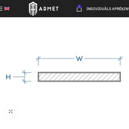
0
INDIVIDUĀLS APRĒĶIN
Click to enlarge