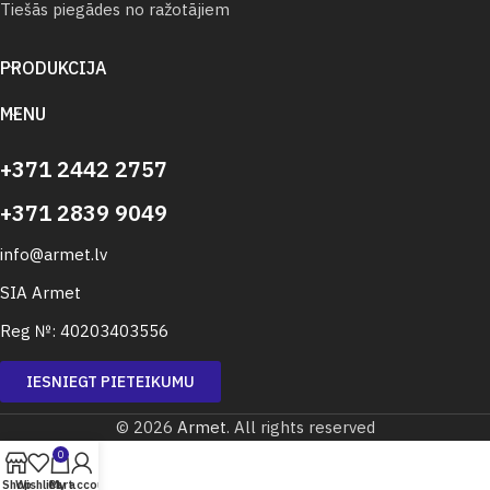
Tiešās piegādes no ražotājiem
PRODUKCIJA
MENU
+371 2442 2757
+371 2839 9049
info@armet.lv
SIA Armet
Reg №: 40203403556
IESNIEGT PIETEIKUMU
© 2026
Armet
. All rights reserved
0
Shop
Wishlist
Cart
My account