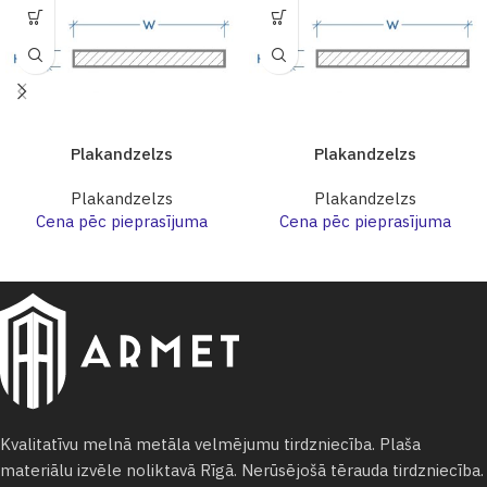
Plakandzelzs
Plakandzelzs
Plakandzelzs
Plakandzelzs
Cena pēc pieprasījuma
Cena pēc pieprasījuma
Kvalitatīvu melnā metāla velmējumu tirdzniecība. Plaša
materiālu izvēle noliktavā Rīgā. Nerūsējošā tērauda tirdzniecība.