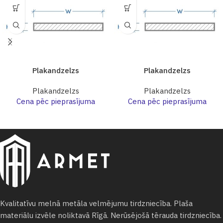
Plakandzelzs
Plakandzelzs
Plakandzelzs
Plakandzelzs
Cena pēc pieprasījuma
Cena pēc pieprasījuma
Kvalitatīvu melnā metāla velmējumu tirdzniecība. Plaša
materiālu izvēle noliktavā Rīgā. Nerūsējošā tērauda tirdzniecība.