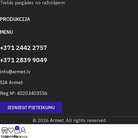
Tiešās piegādes no ražotājiem
PRODUKCIJA
MENU
+371 2442 2757
+371 2839 9049
info@armet.lv
SIA Armet
Reg №: 40203403556
IESNIEGT PIETEIKUMU
© 2026
Armet
. All rights reserved
0
Shop
Wishlist
Cart
My account