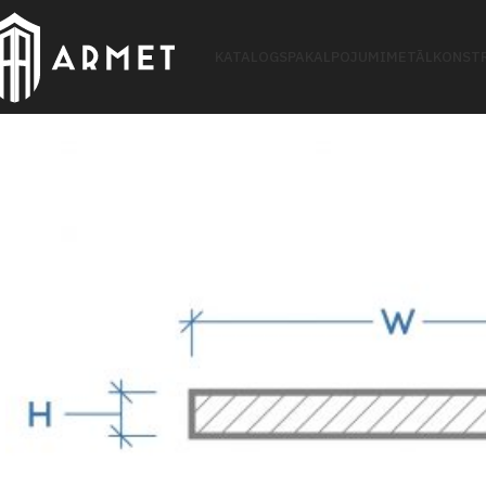
KATALOGS
PAKALPOJUMI
METĀLKONSTR