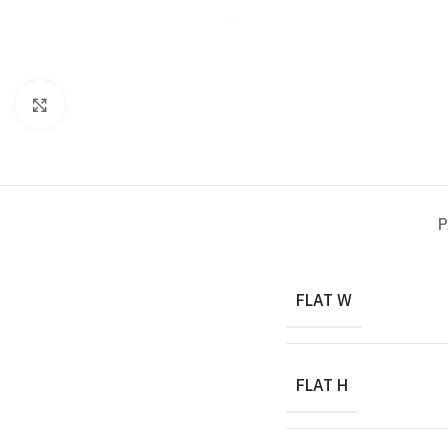
Click to enlarge
P
FLAT W
FLAT H