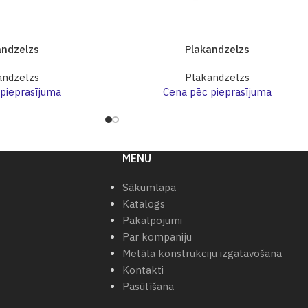
andzelzs
Plakandzelzs
andzelzs
Plakandzelzs
pieprasījuma
Cena pēc pieprasījuma
MENU
Sākumlapa
Katalogs
Pakalpojumi
Par kompaniju
Metāla konstrukciju izgatavošana
Kontakti
Pasūtīšana