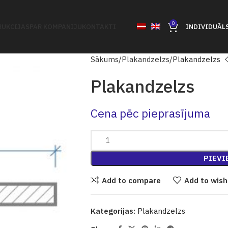
0
UKCIJAS
PAR KOMPANIJU
KONTAKTI
INDIVIDUĀL
Sākums
Plakandzelzs
Plakandzelzs
Plakandzelzs
Cena pēc pieprasījuma
PIEVI
Add to compare
Add to wish
Kategorijas:
Plakandzelzs