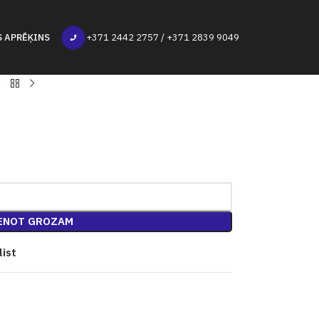
S APRĒĶINS
+371 2442 2757 / +371 2839 9049
ENOT GROZAM
list