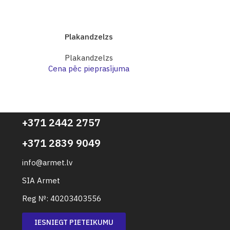
Plakandzelzs
Pl
Plakandzelzs
Pl
Cena pēc pieprasījuma
Cena p
+371 2442 2757
+371 2839 9049
info@armet.lv
SIA Armet
Reg №: 40203403556
IESNIEGT PIETEIKUMU