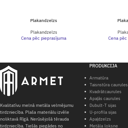
Plakandzelzs
Plak
Plakandzelzs
Plak
Cena pēc pieprasījuma
Cena pēc 
PRODUKCIJA
Armatūra
Taisnstūra caurules
Кvadrātcaurules
Apaļās caurules
Dubult-T sijas
Kvalitatīvu melnā metāla velmējumu
U-profila sijas
tirdzniecība. Plaša materiālu izvēle
Apaļdzelzs
noliktavā Rīgā. Nerūsējošā tērauda
Metāla loksne
tirdzniecība. Tiešās piegādes no