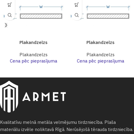
Plakandzelzs
Plakandzelzs
Plakandzelzs
Plakandzelzs
Cena pēc pieprasījuma
Cena pēc pieprasījuma
Kvalitatīvu melnā metāla velmējumu tirdzniecība. Plaša
materiālu izvēle noliktavā Rīgā. Nerūsējošā tērauda tirdzniecība.