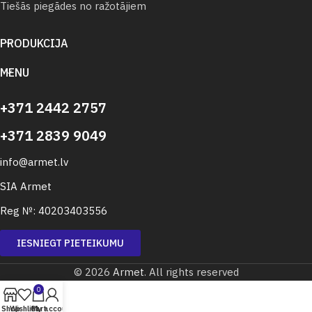
Tiešās piegādes no ražotājiem
PRODUKCIJA
MENU
+371 2442 2757
+371 2839 9049
info@armet.lv
SIA Armet
Reg №: 40203403556
IESNIEGT PIETEIKUMU
© 2026
Armet
. All rights reserved
0
Shop
Wishlist
Cart
My account