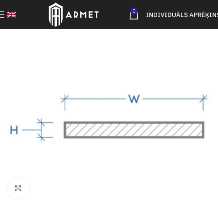
0
INDIVIDUĀLS APRĒĶIN
Click to enlarge