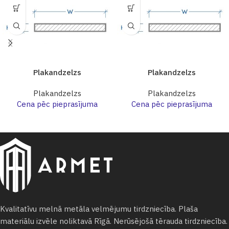
Plakandzelzs
Plakandzelzs
Plakandzelzs
Plakandzelzs
Cena pēc pieprasījuma
Cena pēc pieprasījuma
Kvalitatīvu melnā metāla velmējumu tirdzniecība. Plaša
materiālu izvēle noliktavā Rīgā. Nerūsējošā tērauda tirdzniecība.