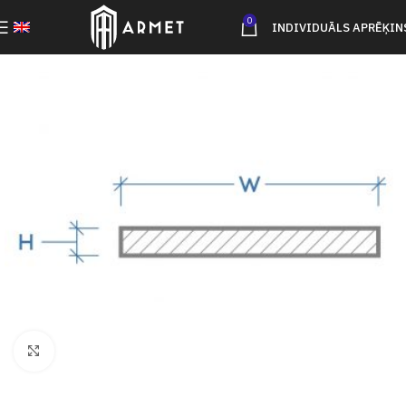
0
INDIVIDUĀLS APRĒĶIN
Click to enlarge