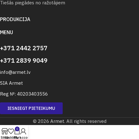
Tiešās piegādes no ražotājiem
PRODUKCIJA
MENU
+371 2442 2757
+371 2839 9049
info@armet.lv
SIA Armet
Reg №: 40203403556
IESNIEGT PIETEIKUMU
© 2026
Armet
. All rights reserved
0
Shop
Wishlist
Cart
My account