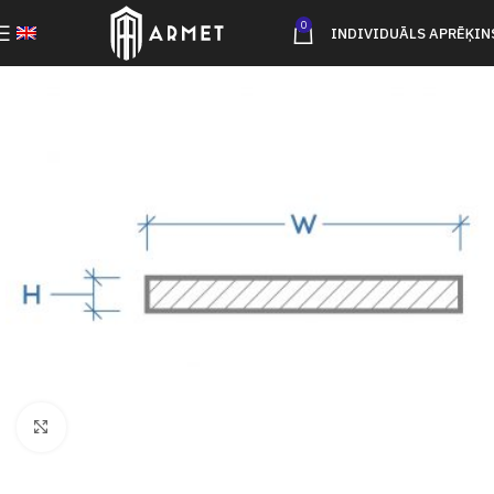
0
INDIVIDUĀLS APRĒĶIN
Click to enlarge