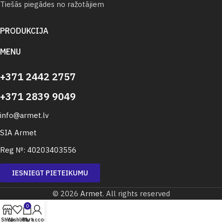
Tiešās piegādes no ražotājiem
PRODUKCIJA
MENU
+371 2442 2757
+371 2839 9049
info@armet.lv
SIA Armet
Reg №: 40203403556
IESNIEGT PIETEIKUMU
© 2026
Armet
. All rights reserved
0
Shop
Wishlist
Cart
My account