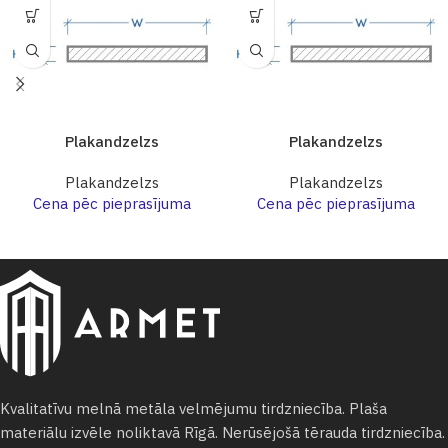
Plakandzelzs
Plakandzelzs
Plakandzelzs
Plakandzelzs
Cena pēc pieprasījuma
Cena pēc pieprasījuma
Kvalitatīvu melnā metāla velmējumu tirdzniecība. Plaša
materiālu izvēle noliktavā Rīgā. Nerūsējošā tērauda tirdzniecība.