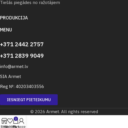
Tiešās piegādes no ražotājiem
PRODUKCIJA
MENU
+371 2442 2757
+371 2839 9049
info@armet.lv
SIA Armet
Reg №: 40203403556
IESNIEGT PIETEIKUMU
© 2026
Armet
. All rights reserved
0
Shop
Wishlist
Cart
My account