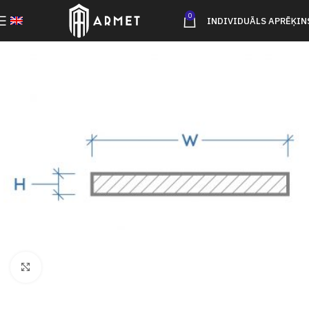
0
INDIVIDUĀLS APRĒĶIN
Click to enlarge