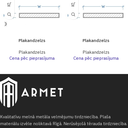
Plakandzelzs
Plakandzelzs
Plakandzelzs
Plakandzelzs
Cena pēc pieprasījuma
Cena pēc pieprasījuma
Kvalitatīvu melnā metāla velmējumu tirdzniecība. Plaša
materiālu izvēle noliktavā Rīgā. Nerūsējošā tērauda tirdzniecība.