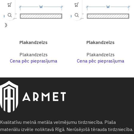
Plakandzelzs
Plakandzelzs
Plakandzelzs
Plakandzelzs
Cena pēc pieprasījuma
Cena pēc pieprasījuma
Kvalitatīvu melnā metāla velmējumu tirdzniecība. Plaša
materiālu izvēle noliktavā Rīgā. Nerūsējošā tērauda tirdzniecība.