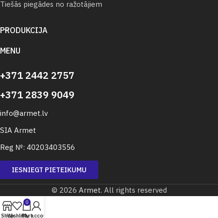
Tiešās piegādes no ražotājiem
PRODUKCIJA
MENU
+371 2442 2757
+371 2839 9049
info@armet.lv
SIA Armet
Reg №: 40203403556
IESNIEGT PIETEIKUMU
© 2026
Armet
. All rights reserved
0
Shop
Wishlist
Cart
My account