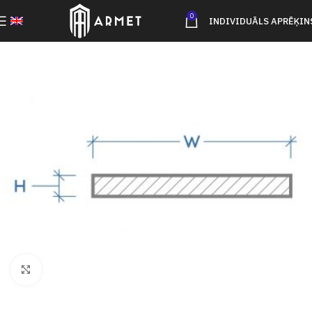
0
INDIVIDUĀLS APRĒĶIN
Click to enlarge