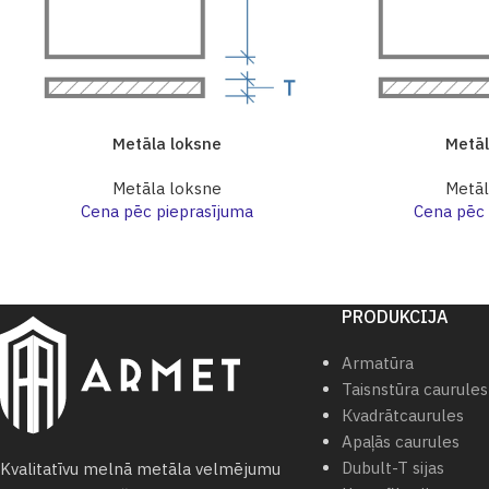
Metāla loksne
Metāl
Metāla loksne
Metāl
Cena pēc pieprasījuma
Cena pēc 
PRODUKCIJA
Armatūra
Taisnstūra caurules
Кvadrātcaurules
Apaļās caurules
Dubult-T sijas
Kvalitatīvu melnā metāla velmējumu