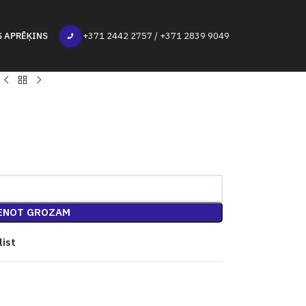
S APRĒĶINS
+371 2442 2757 / +371 2839 9049
ENOT GROZAM
list