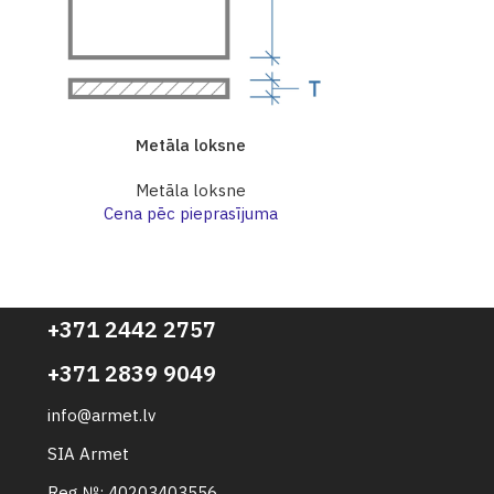
Metāla loksne
Me
Metāla loksne
Me
Cena pēc pieprasījuma
Cena p
+371 2442 2757
+371 2839 9049
info@armet.lv
SIA Armet
Reg №: 40203403556