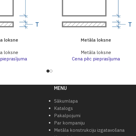
a loksne
Metāla loksne
a loksne
Metāla loksne
pieprasījuma
Cena pēc pieprasījuma
MENU
Sākumlapa
Katalogs
Pakalpojumi
Par kompaniju
Metāla konstrukciju izgatavošana