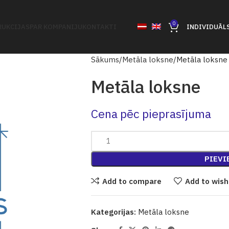
0
UKCIJAS
PAR KOMPANIJU
KONTAKTI
INDIVIDUĀL
Sākums
Metāla loksne
Metāla loksne
Metāla loksne
Cena pēc pieprasījuma
PIEVI
Add to compare
Add to wish
Kategorijas:
Metāla loksne