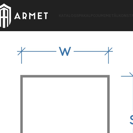
KATALOGS
PAKALPOJUMI
METĀLKONSTR