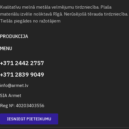
Kvalitatīvu melnā metāla velmējumu tirdzniecība. Plaša
materiālu izvēle noliktavā Rīgā. Nerūsējošā tērauda tirdzniecība.
Tiešās piegādes no ražotājiem
PRODUKCIJA
MENU
+371 2442 2757
+371 2839 9049
info@armet.lv
SIA Armet
Reg №: 40203403556
IESNIEGT PIETEIKUMU