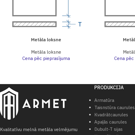
Metāla loksne
Metāl
Metāla loksne
Metāl
Cena pēc pieprasījuma
Cena pēc 
PRODUKCIJA
Armatūra
Taisnstūra caurules
Кvadrātcaurules
Apaļās caurules
Dubult-T sijas
Kvalitatīvu melnā metāla velmējumu