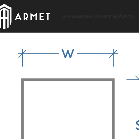
KATALOGS
PAKALPOJUMI
METĀLKONSTR