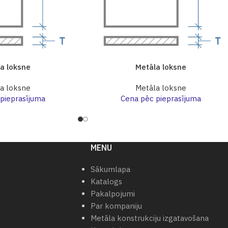
a loksne
Metāla loksne
a loksne
Metāla loksne
pieprasījuma
Cena pēc pieprasījuma
MENU
Sākumlapa
Katalogs
Pakalpojumi
Par kompaniju
Metāla konstrukciju izgatavošana