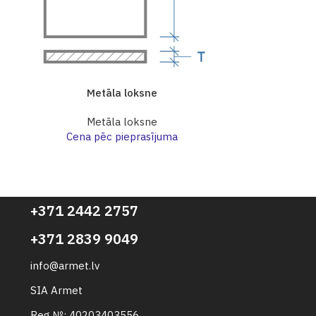
Metāla loksne
Me
Metāla loksne
Me
Cena pēc pieprasījuma
Cena p
+371 2442 2757
+371 2839 9049
info@armet.lv
SIA Armet
Reg №: 40203403556