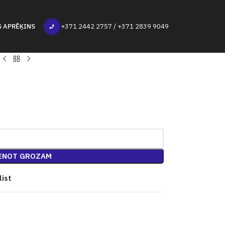
S APRĒĶINS
+371 2442 2757 / +371 2839 9049
ENOT GROZAM
list