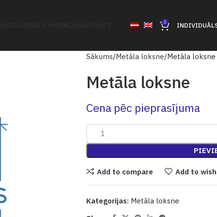
0
UKCIJAS
PAR KOMPANIJU
KONTAKTI
INDIVIDUĀL
Sākums
Metāla loksne
Metāla loksne
Metāla loksne
Cena pēc pieprasījuma
PIEVI
Add to compare
Add to wish
Kategorijas:
Metāla loksne