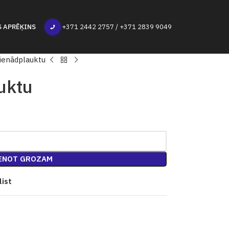
S APRĒĶINS
+371 2442 2757 / +371 2839 9049
Vienādplauktu
uktu
ENOT GROZAM
list