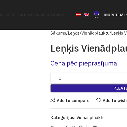
0
UKCIJAS
PAR KOMPANIJU
KONTAKTI
INDIVIDUĀL
Sākums
Leņķis
Vienādplauktu
Leņķis 
Leņķis Vienādpla
Cena pēc pieprasījuma
PIEVI
Add to compare
Add to wish
Kategorijas:
Vienādplauktu