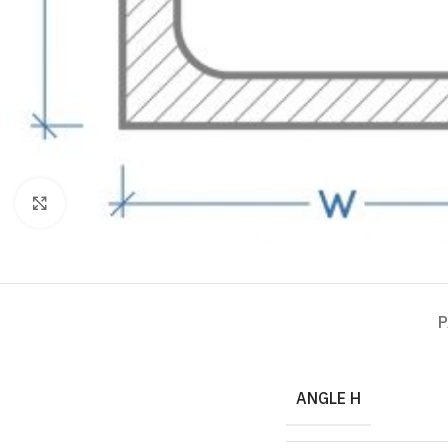
Click to enlarge
P
ANGLE H