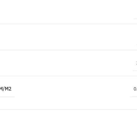
M/M2
0