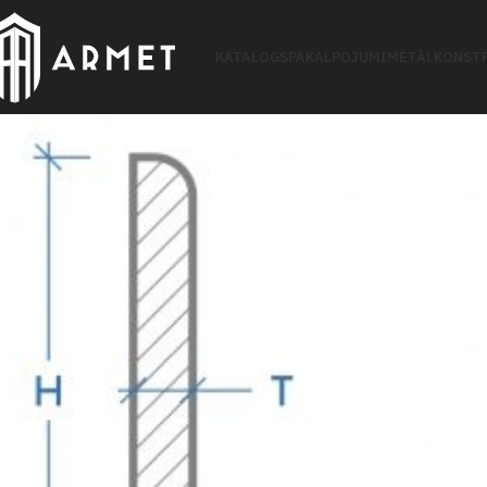
KATALOGS
PAKALPOJUMI
METĀLKONSTR