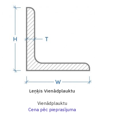
Leņķis Vienādplauktu
Leņķi
Vienādplauktu
Vi
Cena pēc pieprasījuma
Cena p