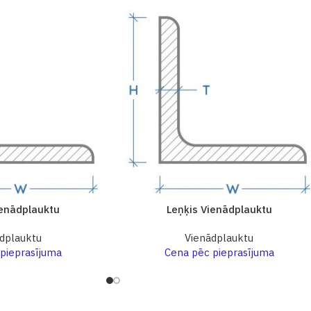
ienādplauktu
Leņķis Vienādplauktu
dplauktu
Vienādplauktu
pieprasījuma
Cena pēc pieprasījuma