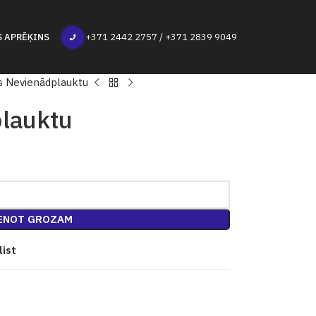
S APRĒĶINS
+371 2442 2757 / +371 2839 9049
s Nevienādplauktu
plauktu
ENOT GROZAM
list