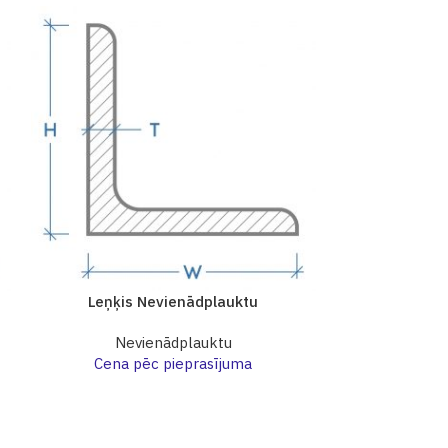
Leņķis Nevienādplauktu
Leņķis 
Nevienādplauktu
Nev
Cena pēc pieprasījuma
Cena p