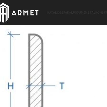
KATALOGS
PAKALPOJUMI
METĀLKONSTR