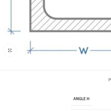
Click to enlarge
P
ANGLE H