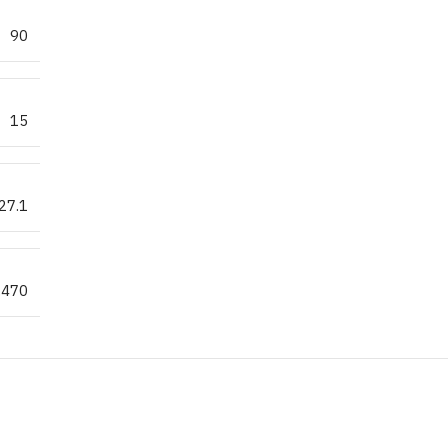
90
15
27.1
.470