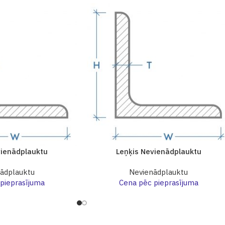
vienādplauktu
Leņķis Nevienādplauktu
ādplauktu
Nevienādplauktu
pieprasījuma
Cena pēc pieprasījuma