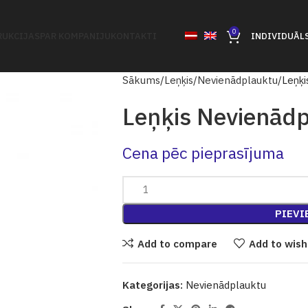
0
UKCIJAS
PAR KOMPANIJU
KONTAKTI
INDIVIDUĀL
Sākums
Leņķis
Nevienādplauktu
Leņķi
Leņķis Nevienād
Cena pēc pieprasījuma
PIEVI
Add to compare
Add to wish
Kategorijas:
Nevienādplauktu