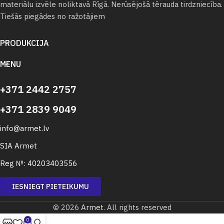
materiālu izvēle noliktavā Rīgā. Nerūsējošā tērauda tirdzniecība.
Tiešās piegādes no ražotājiem
PRODUKCIJA
MENU
+371 2442 2757
+371 2839 9049
info@armet.lv
SIA Armet
Reg №: 40203403556
IESNIEGT PIETEIKUMU
© 2026
Armet
. All rights reserved
0