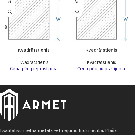
Kvadrātstienis
Kvadrātstienis
Kvadrātstienis
Kvadrātstienis
Cena pēc pieprasījuma
Cena pēc pieprasījuma
Kvalitatīvu melnā metāla velmējumu tirdzniecība. Plaša