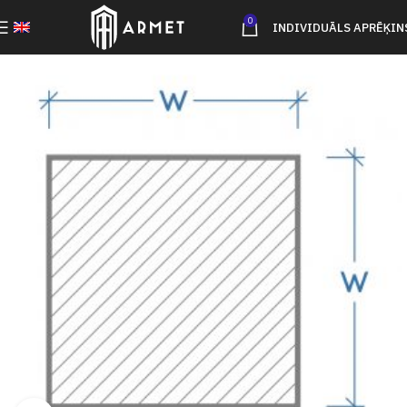
0
INDIVIDUĀLS APRĒĶIN