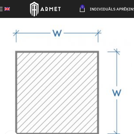
0
INDIVIDUĀLS APRĒĶIN