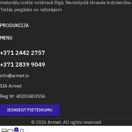
materiālu izvēle noliktavā Rīgā. Nerūsējošā tērauda tirdzniecība.
Tiešās piegādes no ražotājiem
PRODUKCIJA
MENU
+371 2442 2757
+371 2839 9049
info@armet.lv
SIA Armet
Reg №: 40203403556
IESNIEGT PIETEIKUMU
© 2026
Armet
. All rights reserved
0