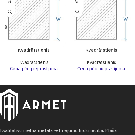
Kvadrātstienis
Kvadrātstienis
Kvadrātstienis
Kvadrātstienis
Cena pēc pieprasījuma
Cena pēc pieprasījuma
Kvalitatīvu melnā metāla velmējumu tirdzniecība. Plaša