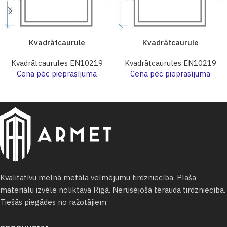
Kvadrātcaurule
Kvadrātcaurule
Kvadrātcaurules EN10219
Kvadrātcaurules EN10219
Cena pēc pieprasījuma
Cena pēc pieprasījuma
Kvalitatīvu melnā metāla velmējumu tirdzniecība. Plaša
materiālu izvēle noliktavā Rīgā. Nerūsējošā tērauda tirdzniecība.
Tiešās piegādes no ražotājiem