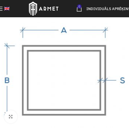
0
INDIVIDUĀLS APRĒĶIN
Click to enlarge