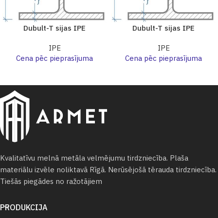
Dubult-T sijas IPE
Dubult-T sijas IPE
IPE
IPE
Cena pēc pieprasījuma
Cena pēc pieprasījuma
Kvalitatīvu melnā metāla velmējumu tirdzniecība. Plaša
materiālu izvēle noliktavā Rīgā. Nerūsējošā tērauda tirdzniecība.
Tiešās piegādes no ražotājiem
PRODUKCIJA