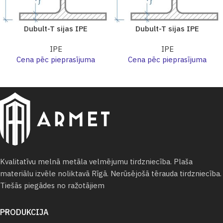
Dubult-T sijas IPE
Dubult-T sijas IPE
IPE
IPE
Cena pēc pieprasījuma
Cena pēc pieprasījuma
Kvalitatīvu melnā metāla velmējumu tirdzniecība. Plaša
materiālu izvēle noliktavā Rīgā. Nerūsējošā tērauda tirdzniecība.
Tiešās piegādes no ražotājiem
PRODUKCIJA