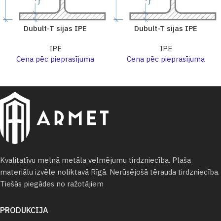
Dubult-T sijas IPE
Dubult-T sijas IPE
IPE
IPE
Cena pēc pieprasījuma
Cena pēc pieprasījuma
Kvalitatīvu melnā metāla velmējumu tirdzniecība. Plaša
materiālu izvēle noliktavā Rīgā. Nerūsējošā tērauda tirdzniecība.
Tiešās piegādes no ražotājiem
PRODUKCIJA