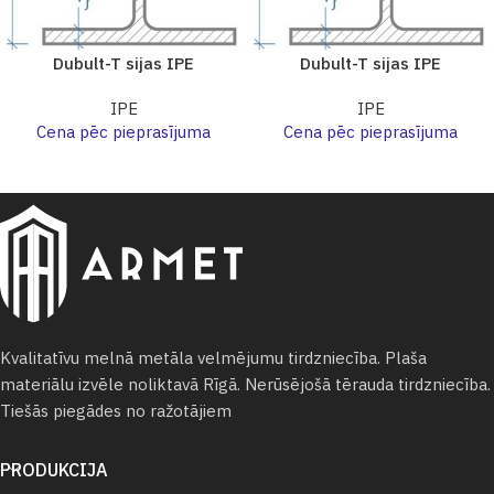
Dubult-T sijas IPE
Dubult-T sijas IPE
IPE
IPE
Cena pēc pieprasījuma
Cena pēc pieprasījuma
Kvalitatīvu melnā metāla velmējumu tirdzniecība. Plaša
materiālu izvēle noliktavā Rīgā. Nerūsējošā tērauda tirdzniecība.
Tiešās piegādes no ražotājiem
PRODUKCIJA