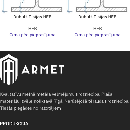
Dubult-T sijas HEB
Dubult-T sijas HEB
HEB
HEB
Cena pēc pieprasījuma
Cena pēc pieprasījuma
Kvalitatīvu melnā metāla velmējumu tirdzniecība. Plaša
materiālu izvēle noliktavā Rīgā. Nerūsējošā tērauda tirdzniecība.
Tiešās piegādes no ražotājiem
PRODUKCIJA