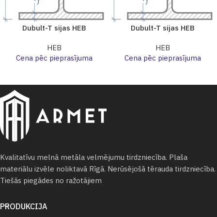
Dubult-T sijas HEB
Dubult-T sijas HEB
HEB
HEB
Cena pēc pieprasījuma
Cena pēc pieprasījuma
Kvalitatīvu melnā metāla velmējumu tirdzniecība. Plaša
materiālu izvēle noliktavā Rīgā. Nerūsējošā tērauda tirdzniecība.
Tiešās piegādes no ražotājiem
PRODUKCIJA