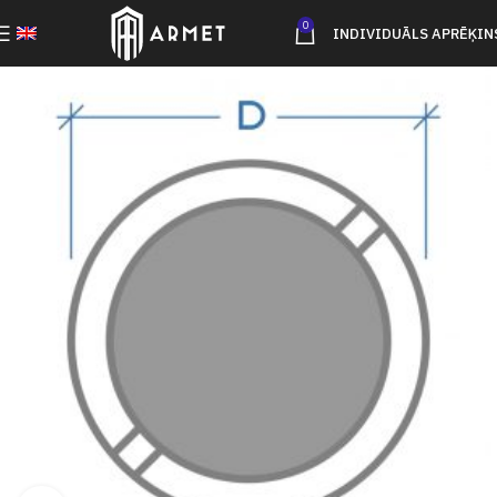
0
INDIVIDUĀLS APRĒĶIN