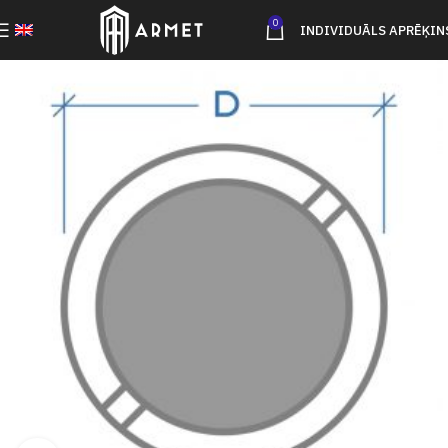
0
INDIVIDUĀLS APRĒĶIN