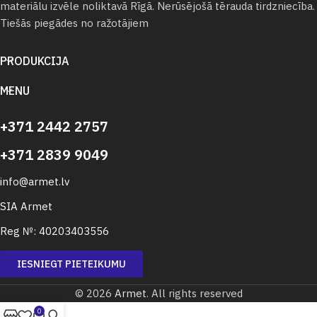
materiālu izvēle noliktavā Rīgā. Nerūsējošā tērauda tirdzniecība.
Tiešās piegādes no ražotājiem
PRODUKCIJA
MENU
+371 2442 2757
+371 2839 9049
info@armet.lv
SIA Armet
Reg №: 40203403556
IESNIEGT PIETEIKUMU
© 2026
Armet
. All rights reserved
0