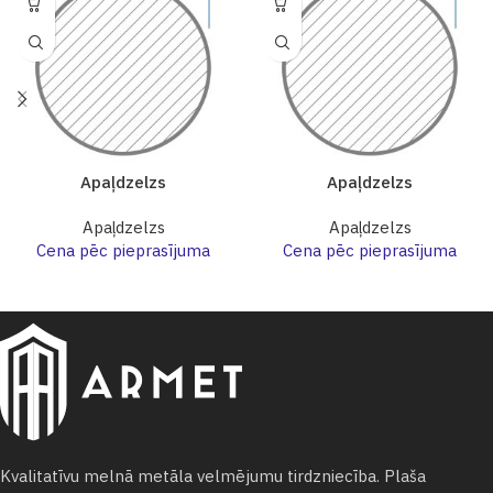
Apaļdzelzs
Apaļdzelzs
Apaļdzelzs
Apaļdzelzs
Cena pēc pieprasījuma
Cena pēc pieprasījuma
Kvalitatīvu melnā metāla velmējumu tirdzniecība. Plaša