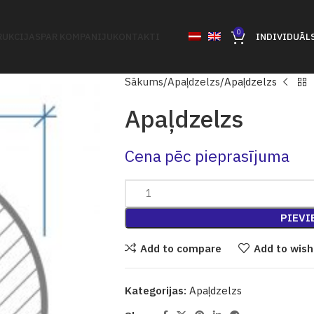
0
UKCIJAS
PAR KOMPANIJU
KONTAKTI
INDIVIDUĀL
Sākums
Apaļdzelzs
Apaļdzelzs
Apaļdzelzs
Cena pēc pieprasījuma
PIEVI
Add to compare
Add to wish
Kategorijas:
Apaļdzelzs