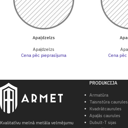
Apaļdzelzs
Apa
Apaļdzelzs
Apa
Cena pēc pieprasījuma
Cena pēc 
PRODUKCIJA
Armatūra
Taisnstūra caurules
Кvadrātcaurules
Apaļās caurules
Dubult-T sijas
Kvalitatīvu melnā metāla velmējumu