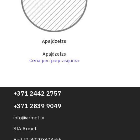
Apaļdzelzs
A
Apaļdzelzs
Cena pēc pieprasījuma
Cena p
+371 2442 2757
+371 2839 9049
info@armet.lv
SIA Armet
Reg №: 40203403556