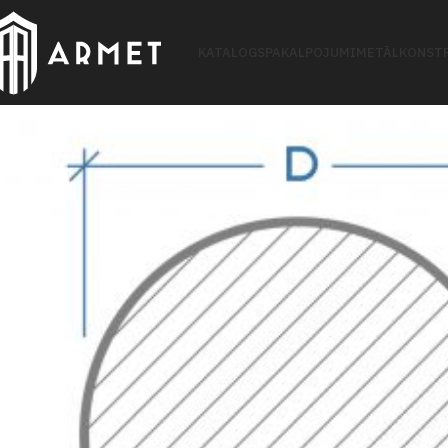
KATALOGS
PAKALPOJUMI
METĀLKONSTR