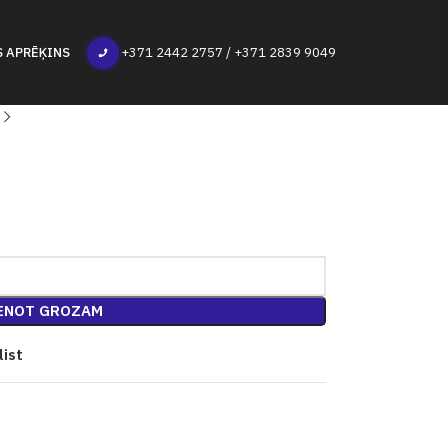
S APRĒĶINS
+371 2442 2757 / +371 2839 9049
ENOT GROZAM
list