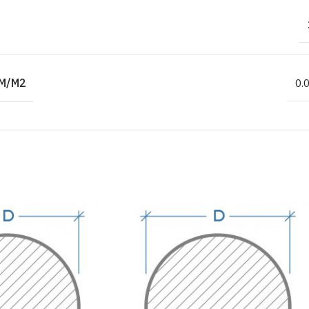
M/M2
0.