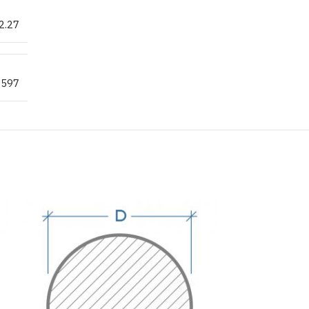
2.27
0597