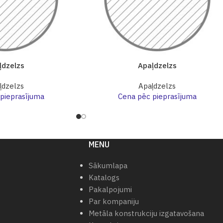
ļdzelzs
Apaļdzelzs
ļdzelzs
Apaļdzelzs
pieprasījuma
Cena pēc pieprasījuma
MENU
Sākumlapa
Katalogs
Pakalpojumi
Par kompaniju
Metāla konstrukciju izgatavošana