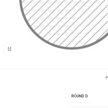
Click to enlarge
P
ROUND D