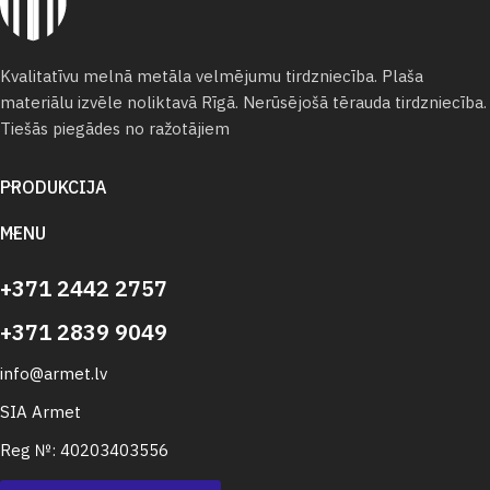
Kvalitatīvu melnā metāla velmējumu tirdzniecība. Plaša
materiālu izvēle noliktavā Rīgā. Nerūsējošā tērauda tirdzniecība.
Tiešās piegādes no ražotājiem
PRODUKCIJA
MENU
+371 2442 2757
+371 2839 9049
info@armet.lv
SIA Armet
Reg №: 40203403556