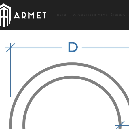
KATALOGS
PAKALPOJUMI
METĀLKONSTR