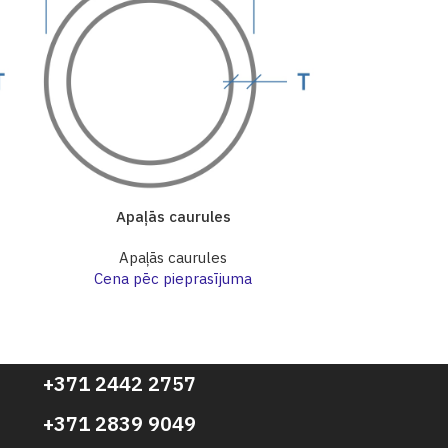
Apaļās caurules
Apa
Apaļās caurules
Apa
Cena pēc pieprasījuma
Cena p
+371 2442 2757
+371 2839 9049