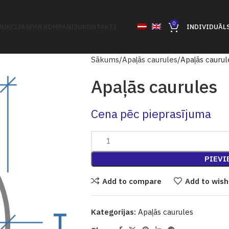
0
UKCIJAS
PAR KOMPANIJU
KONTAKTI
INDIVIDUĀL
Sākums
Apaļās caurules
Apaļās caurul
Apaļās caurules
Cena pēc pieprasījuma
PIEVI
Add to compare
Add to wish
Kategorijas:
Apaļās caurules