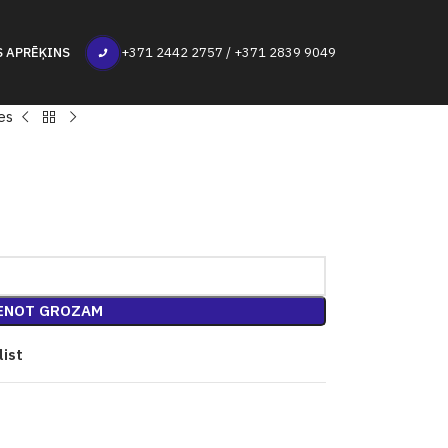
S APRĒĶINS
+371 2442 2757 / +371 2839 9049
es
ENOT GROZAM
list