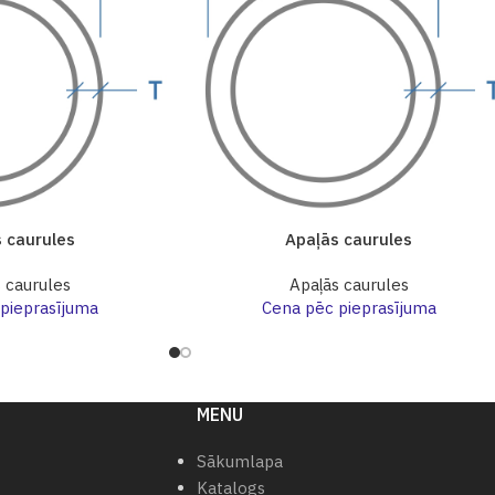
 caurules
Apaļās caurules
 caurules
Apaļās caurules
pieprasījuma
Cena pēc pieprasījuma
MENU
Sākumlapa
Katalogs