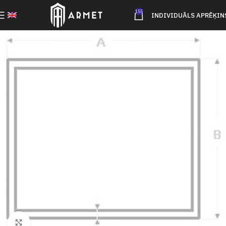
155
INDIVIDUĀLS APRĒĶIN
Click to enlarge