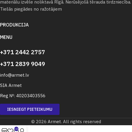
materiālu izvēle noliktavā Rīgā. Nerūsējošā tērauda tirdzniecība.
Tiešās piegādes no ražotājiem
PRODUKCIJA
MENU
+371 2442 2757
+371 2839 9049
info@armet.lv
SIA Armet
Reg №: 40203403556
IESNIEGT PIETEIKUMU
© 2026
Armet
. All rights reserved
155