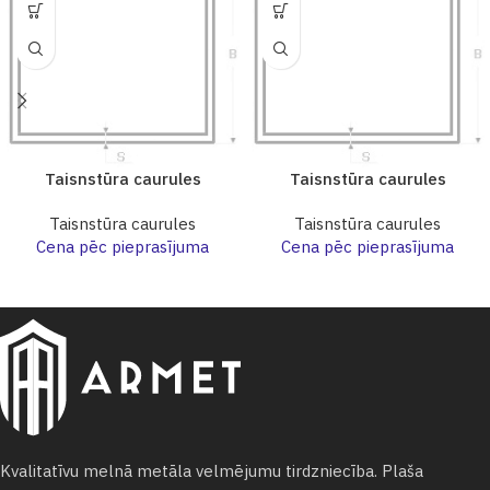
Taisnstūra caurules
Taisnstūra caurules
Taisnstūra caurules
Taisnstūra caurules
Cena pēc pieprasījuma
Cena pēc pieprasījuma
Kvalitatīvu melnā metāla velmējumu tirdzniecība. Plaša