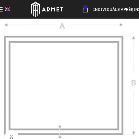
0
INDIVIDUĀLS APRĒĶIN
Click to enlarge