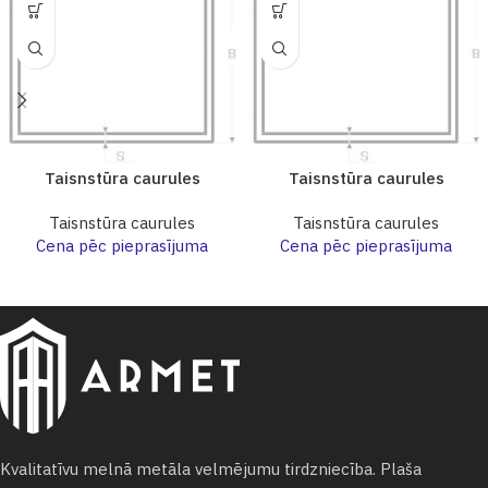
Taisnstūra caurules
Taisnstūra caurules
Taisnstūra caurules
Taisnstūra caurules
Cena pēc pieprasījuma
Cena pēc pieprasījuma
Kvalitatīvu melnā metāla velmējumu tirdzniecība. Plaša