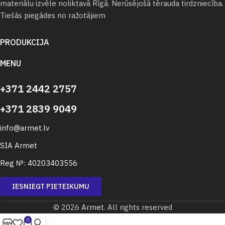
materiālu izvēle noliktavā Rīgā. Nerūsējošā tērauda tirdzniecība.
Tiešās piegādes no ražotājiem
PRODUKCIJA
MENU
+371 2442 2757
+371 2839 9049
info@armet.lv
SIA Armet
Reg №: 40203403556
IESNIEGT PIETEIKUMU
© 2026
Armet
. All rights reserved
0