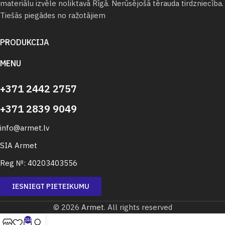
materiālu izvēle noliktavā Rīgā. Nerūsējošā tērauda tirdzniecība.
Tiešās piegādes no ražotājiem
PRODUKCIJA
MENU
+371 2442 2757
+371 2839 9049
info@armet.lv
SIA Armet
Reg №: 40203403556
IESNIEGT PIETEIKUMU
© 2026
Armet
. All rights reserved
244