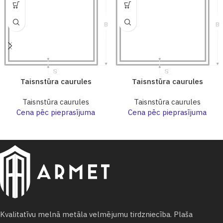
Taisnstūra caurules
Taisnstūra caurules
Taisnstūra caurules
Taisnstūra caurules
Cena pēc pieprasījuma
Cena pēc pieprasījuma
Kvalitatīvu melnā metāla velmējumu tirdzniecība. Plaša