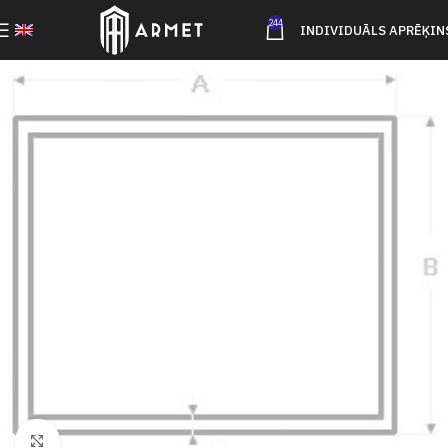
244
INDIVIDUĀLS APRĒĶIN
Click to enlarge