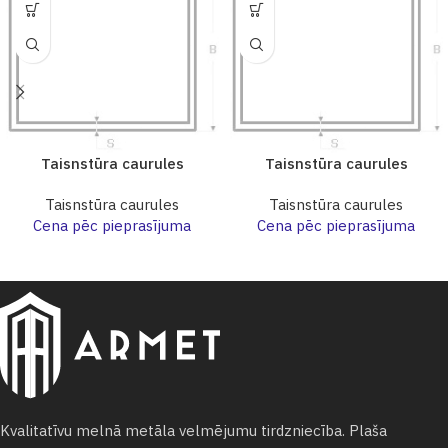
Taisnstūra caurules
Taisnstūra caurules
Taisnstūra caurules
Taisnstūra caurules
Cena pēc pieprasījuma
Cena pēc pieprasījuma
Kvalitatīvu melnā metāla velmējumu tirdzniecība. Plaša