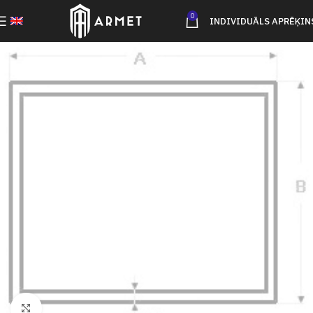
0
INDIVIDUĀLS APRĒĶIN
Click to enlarge