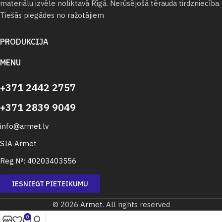
materiālu izvēle noliktavā Rīgā. Nerūsējošā tērauda tirdzniecība.
Tiešās piegādes no ražotājiem
PRODUKCIJA
MENU
+371 2442 2757
+371 2839 9049
info@armet.lv
SIA Armet
Reg №: 40203403556
IESNIEGT PIETEIKUMU
© 2026
Armet
. All rights reserved
0