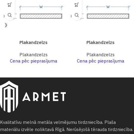
Plakandzelzs
Plakandzelzs
Plakandzelzs
Plakandzelzs
Cena pēc pieprasījuma
Cena pēc pieprasījuma
Kvalitatīvu melnā metāla velmējumu tirdzniecība. Plaša
materiālu izvēle noliktavā Rīgā. Nerūsējošā tērauda tirdzniecība.