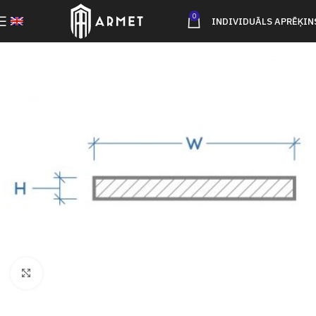
0
INDIVIDUĀLS APRĒĶIN
Click to enlarge