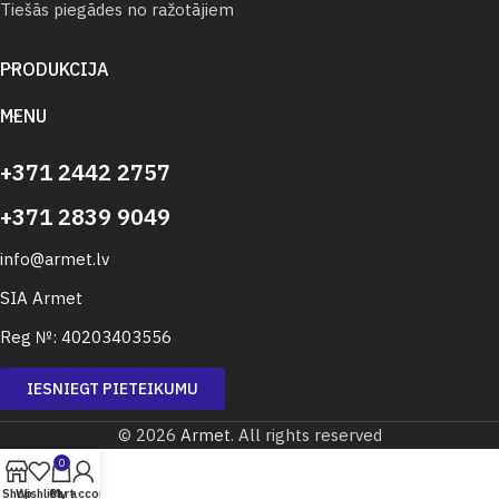
Tiešās piegādes no ražotājiem
PRODUKCIJA
MENU
+371 2442 2757
+371 2839 9049
info@armet.lv
SIA Armet
Reg №: 40203403556
IESNIEGT PIETEIKUMU
© 2026
Armet
. All rights reserved
0
Shop
Wishlist
Cart
My account