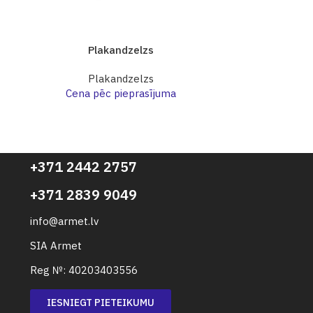
Plakandzelzs
Pl
Plakandzelzs
Pl
Cena pēc pieprasījuma
Cena p
+371 2442 2757
+371 2839 9049
info@armet.lv
SIA Armet
Reg №: 40203403556
IESNIEGT PIETEIKUMU