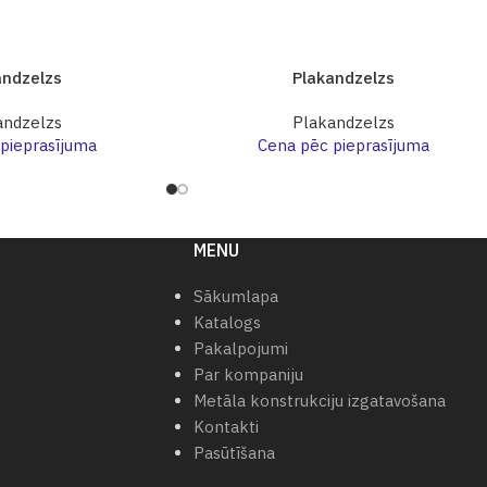
andzelzs
Plakandzelzs
andzelzs
Plakandzelzs
pieprasījuma
Cena pēc pieprasījuma
MENU
Sākumlapa
Katalogs
Pakalpojumi
Par kompaniju
Metāla konstrukciju izgatavošana
Kontakti
Pasūtīšana