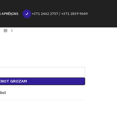
S APRĒĶINS
+371 2442 2757 / +371 2839 9049
ENOT GROZAM
list