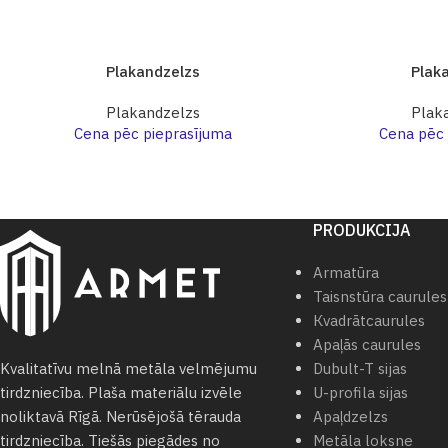
Plakandzelzs
Plak
Plakandzelzs
Plak
Cena pēc pieprasījuma
Cena pēc 
PRODUKCIJA
Armatūra
Taisnstūra caurules
Кvadrātcaurules
Apaļās caurules
Dubult-T sijas
Kvalitatīvu melnā metāla velmējumu
U-profila sijas
tirdzniecība. Plaša materiālu izvēle
Apaļdzelzs
noliktavā Rīgā. Nerūsējošā tērauda
Metāla loksne
tirdzniecība. Tiešās piegādes no