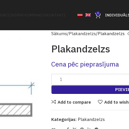
0
UKCIJAS
PAR KOMPANIJU
KONTAKTI
INDIVIDUĀL
Sākums
Plakandzelzs
Plakandzelzs
Plakandzelzs
Cena pēc pieprasījuma
PIEVI
Add to compare
Add to wish
Kategorijas:
Plakandzelzs