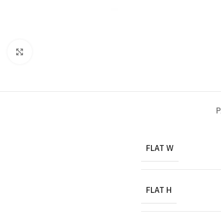
Click to enlarge
P
FLAT W
FLAT H