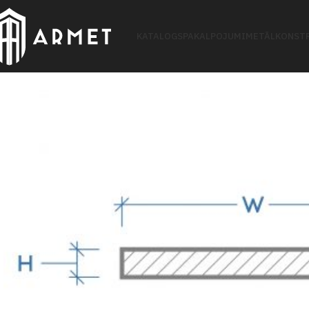
KATALOGS
PAKALPOJUMI
METĀLKONSTR