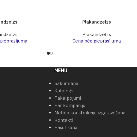
andzelzs
Plakandzelzs
andzelzs
Plakandzelzs
pieprasījuma
Cena pēc pieprasījuma
MENU
Sākumlapa
Katalogs
Pakalpojumi
Par kompaniju
Metāla konstrukciju izgatavošana
Kontakti
Pasūtīšana