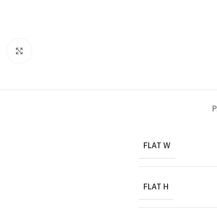
Click to enlarge
P
FLAT W
FLAT H