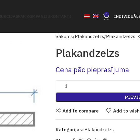
0
UKCIJAS
PAR KOMPANIJU
KONTAKTI
INDIVIDUĀL
Sākums
Plakandzelzs
Plakandzelzs
Plakandzelzs
Cena pēc pieprasījuma
PIEVI
Add to compare
Add to wish
Kategorijas:
Plakandzelzs