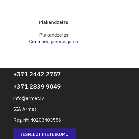
Plakandzelzs
Pl
Plakandzelzs
Pl
Cena pēc pieprasījuma
Cena p
+371 2442 2757
+371 2839 9049
info@armet.lv
SIA Armet
Reg №: 40203403556
IESNIEGT PIETEIKUMU