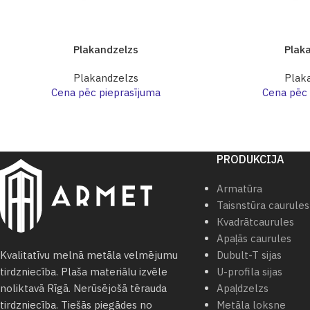
Plakandzelzs
Plak
Plakandzelzs
Plak
Cena pēc pieprasījuma
Cena pēc 
PRODUKCIJA
Armatūra
Taisnstūra caurules
Кvadrātcaurules
Apaļās caurules
Dubult-T sijas
Kvalitatīvu melnā metāla velmējumu
U-profila sijas
tirdzniecība. Plaša materiālu izvēle
Apaļdzelzs
noliktavā Rīgā. Nerūsējošā tērauda
Metāla loksne
tirdzniecība. Tiešās piegādes no