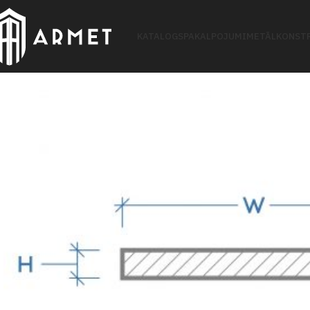
KATALOGS
PAKALPOJUMI
METĀLKONSTR