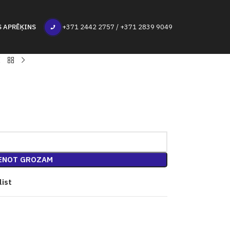
S APRĒĶINS
+371 2442 2757 / +371 2839 9049
ENOT GROZAM
list