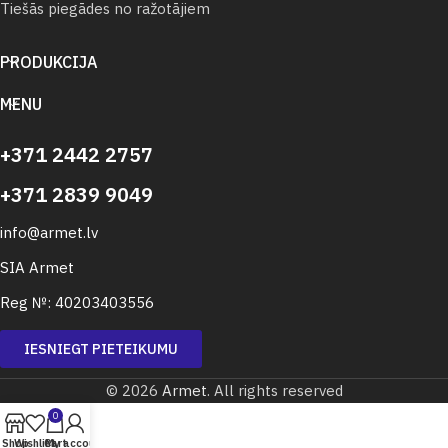
Tiešās piegādes no ražotājiem
PRODUKCIJA
MENU
+371 2442 2757
+371 2839 9049
info@armet.lv
SIA Armet
Reg №: 40203403556
IESNIEGT PIETEIKUMU
© 2026
Armet
. All rights reserved
0
Shop
Wishlist
Cart
My account