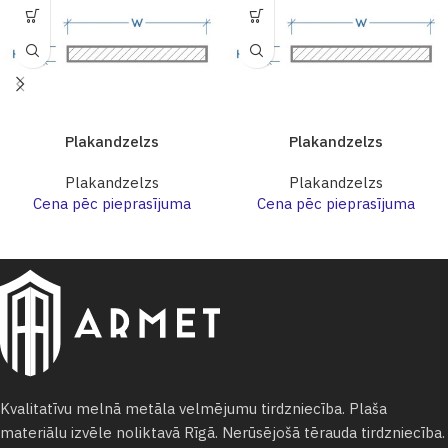
Plakandzelzs
Plakandzelzs
Plakandzelzs
Plakandzelzs
Cena pēc pieprasījuma
Cena pēc pieprasījuma
Kvalitatīvu melnā metāla velmējumu tirdzniecība. Plaša
materiālu izvēle noliktavā Rīgā. Nerūsējošā tērauda tirdzniecība.