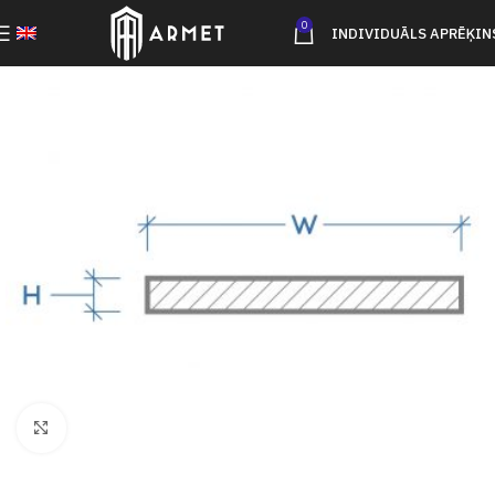
0
INDIVIDUĀLS APRĒĶIN
Click to enlarge