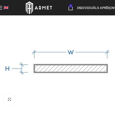
0
INDIVIDUĀLS APRĒĶIN
Click to enlarge