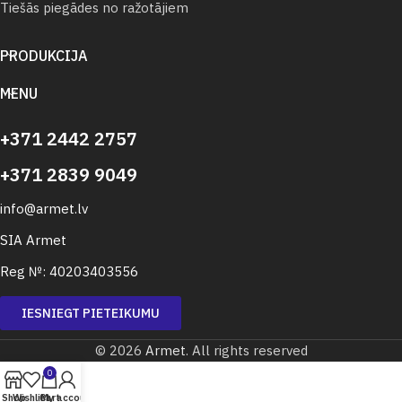
Tiešās piegādes no ražotājiem
PRODUKCIJA
MENU
+371 2442 2757
+371 2839 9049
info@armet.lv
SIA Armet
Reg №: 40203403556
IESNIEGT PIETEIKUMU
© 2026
Armet
. All rights reserved
0
Shop
Wishlist
Cart
My account