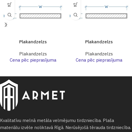
Plakandzelzs
Plakandzelzs
Plakandzelzs
Plakandzelzs
Cena pēc pieprasījuma
Cena pēc pieprasījuma
Kvalitatīvu melnā metāla velmējumu tirdzniecība. Plaša
materiālu izvēle noliktavā Rīgā. Nerūsējošā tērauda tirdzniecība.