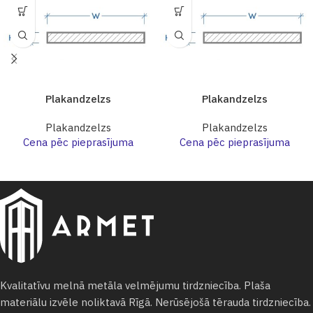
Plakandzelzs
Plakandzelzs
Plakandzelzs
Plakandzelzs
Cena pēc pieprasījuma
Cena pēc pieprasījuma
Kvalitatīvu melnā metāla velmējumu tirdzniecība. Plaša
materiālu izvēle noliktavā Rīgā. Nerūsējošā tērauda tirdzniecība.