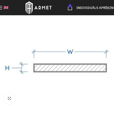
0
INDIVIDUĀLS APRĒĶIN
Click to enlarge