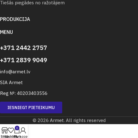
Tiešās piegādes no ražotājiem
PRODUKCIJA
MENU
+371 2442 2757
+371 2839 9049
info@armet.lv
SIA Armet
Reg №: 40203403556
IESNIEGT PIETEIKUMU
© 2026
Armet
. All rights reserved
0
Shop
Wishlist
Cart
My account