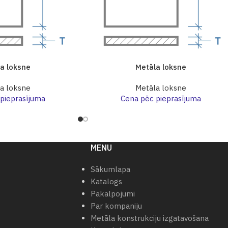
a loksne
Metāla loksne
a loksne
Metāla loksne
pieprasījuma
Cena pēc pieprasījuma
MENU
Sākumlapa
Katalogs
Pakalpojumi
Par kompaniju
Metāla konstrukciju izgatavošana