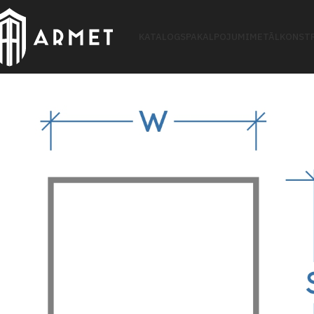
KATALOGS
PAKALPOJUMI
METĀLKONSTR