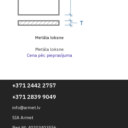
Metāla loksne
Me
Metāla loksne
Me
Cena pēc pieprasījuma
Cena p
+371 2442 2757
+371 2839 9049
info@armet.lv
SIA Armet
Reg №: 40203403556