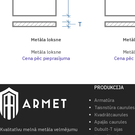
Metāla loksne
Metāl
Metāla loksne
Metāl
Cena pēc pieprasījuma
Cena pēc 
PRODUKCIJA
Armatūra
Taisnstūra caurules
Кvadrātcaurules
Apaļās caurules
Dubult-T sijas
Kvalitatīvu melnā metāla velmējumu