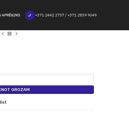
S APRĒĶINS
+371 2442 2757 / +371 2839 9049
ENOT GROZAM
list