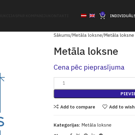
0
UKCIJAS
PAR KOMPANIJU
KONTAKTI
INDIVIDUĀL
Sākums
Metāla loksne
Metāla loksne
Metāla loksne
Cena pēc pieprasījuma
PIEVI
Add to compare
Add to wish
Kategorijas:
Metāla loksne