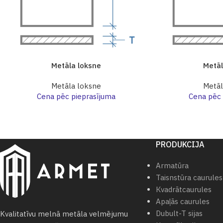
Metāla loksne
Metāl
Metāla loksne
Metāl
Cena pēc pieprasījuma
Cena pēc 
PRODUKCIJA
Armatūra
Taisnstūra caurules
Кvadrātcaurules
Apaļās caurules
Dubult-T sijas
Kvalitatīvu melnā metāla velmējumu