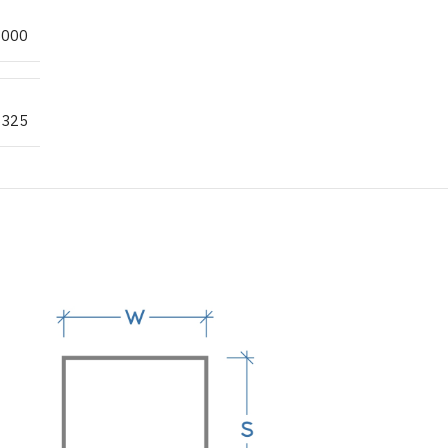
6000
S325