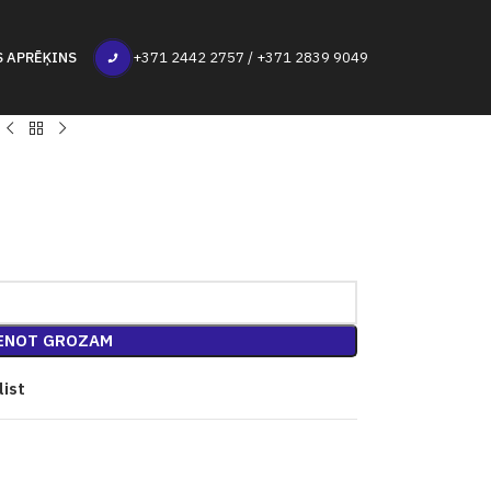
S APRĒĶINS
+371 2442 2757 / +371 2839 9049
ENOT GROZAM
list