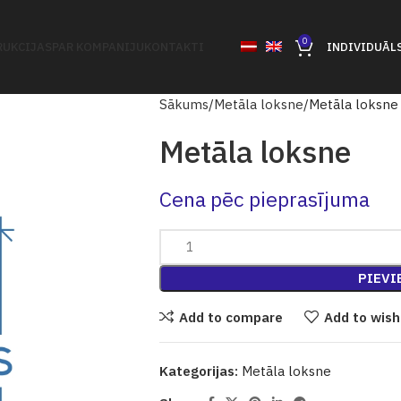
0
UKCIJAS
PAR KOMPANIJU
KONTAKTI
INDIVIDUĀL
Sākums
Metāla loksne
Metāla loksne
Metāla loksne
Cena pēc pieprasījuma
PIEVI
Add to compare
Add to wish
Kategorijas:
Metāla loksne