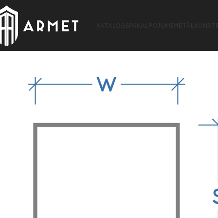
KATALOGS
PAKALPOJUMI
METĀLKONSTR