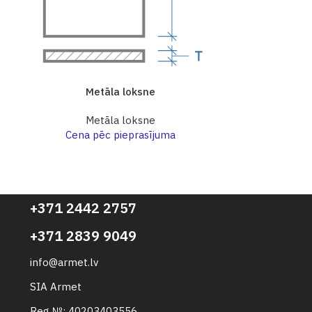
Metāla loksne
Me
Metāla loksne
Me
Cena pēc pieprasījuma
Cena p
+371 2442 2757
+371 2839 9049
info@armet.lv
SIA Armet
Reg №: 40203403556