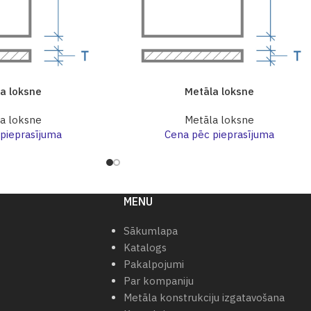
a loksne
Metāla loksne
a loksne
Metāla loksne
pieprasījuma
Cena pēc pieprasījuma
MENU
Sākumlapa
Katalogs
Pakalpojumi
Par kompaniju
Metāla konstrukciju izgatavošana