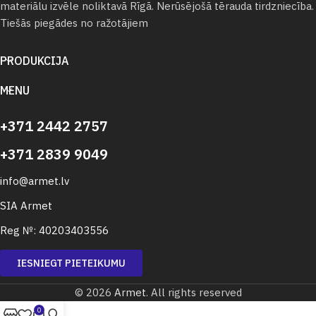
materiālu izvēle noliktavā Rīgā. Nerūsējošā tērauda tirdzniecība.
Tiešās piegādes no ražotājiem
PRODUKCIJA
MENU
+371 2442 2757
+371 2839 9049
info@armet.lv
SIA Armet
Reg №: 40203403556
IESNIEGT PIETEIKUMU
© 2026
Armet
. All rights reserved
0