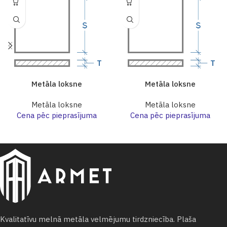
Metāla loksne
Metāla loksne
Metāla loksne
Metāla loksne
Cena pēc pieprasījuma
Cena pēc pieprasījuma
Kvalitatīvu melnā metāla velmējumu tirdzniecība. Plaša