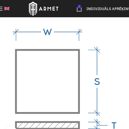
0
INDIVIDUĀLS APRĒĶIN